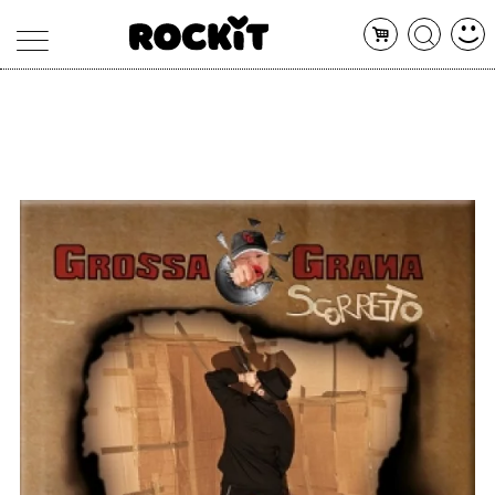
MAGAZINE
DATABASE
ARTICOLI
CONCERTI
ARTISTI
SHOP
RADIO