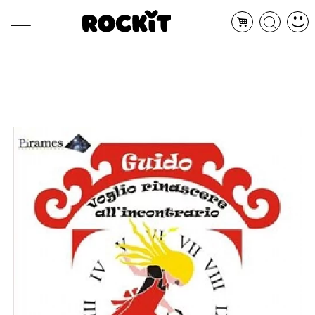
MAGAZINE
DATABASE
ARTICOLI
CONCERTI
ARTISTI
SHOP
RADIO