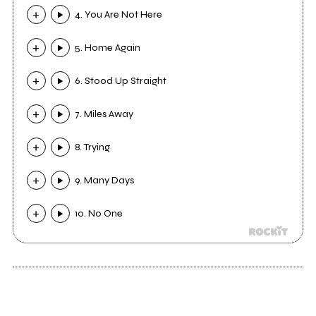
4. You Are Not Here
5. Home Again
6. Stood Up Straight
7. Miles Away
8. Trying
9. Many Days
10. No One