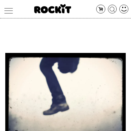
MAGAZINE
DATABASE
ARTICOLI
CONCERTI
ARTISTI
SHOP
RADIO