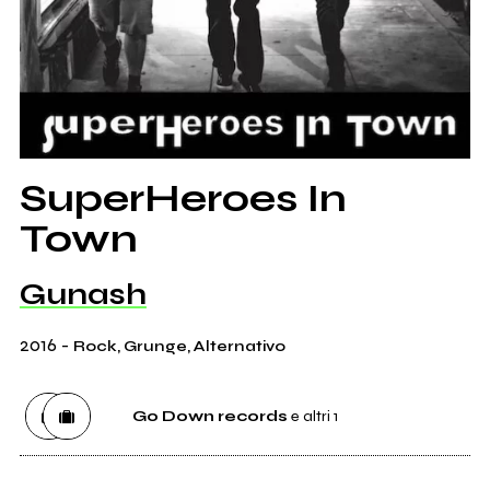
SuperHeroes In
Town
Gunash
2016
-
Rock, Grunge, Alternativo
Go Down records
e altri 1
Etichetta
Go Down records
0