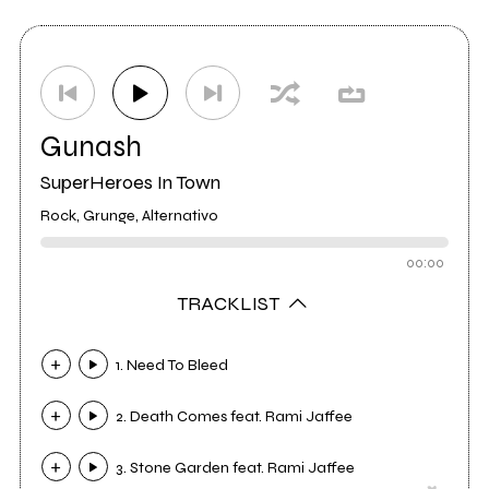
Distributore
Goodfellas
4
Gunash
SuperHeroes In Town
Rock, Grunge, Alternativo
00:00
TRACKLIST
1. Need To Bleed
2. Death Comes feat. Rami Jaffee
3. Stone Garden feat. Rami Jaffee