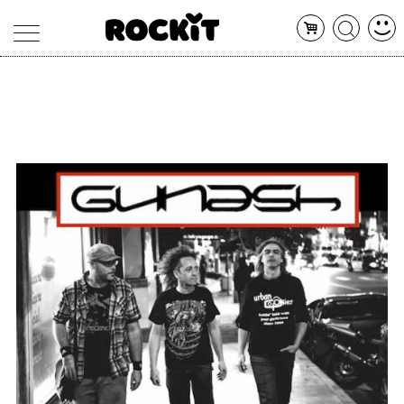
MAGAZINE
DATABASE
ARTICOLI
CONCERTI
ARTISTI
SHOP
RADIO