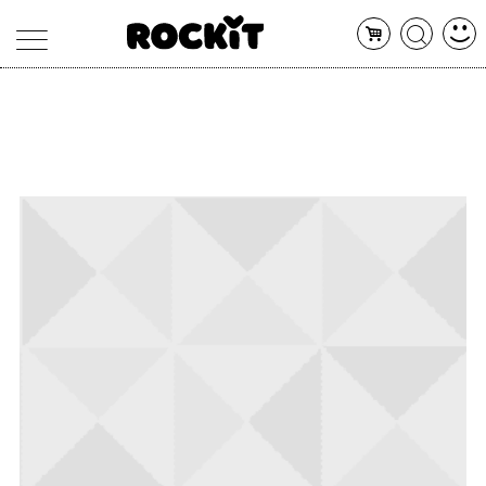
MAGAZINE
DATABASE
ARTICOLI
CONCERTI
ARTISTI
SHOP
RADIO