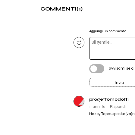
COMMENTI
(1)
Aggiungi un commento
avvisami se c
Invia
progettomodotti
11 anni fa
Rispondi
Hazey Tapes spakka(va)no