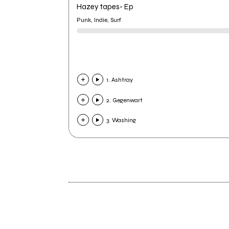
Hazey tapes- Ep
Punk, Indie, Surf
1. Ashtray
2. Gegenwart
3. Washing