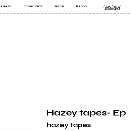
TABASE
CONCERTI
SHOP
RADIO
KIT PRO
ISTI
VIZI
Hazey tapes- Ep
hazey tapes