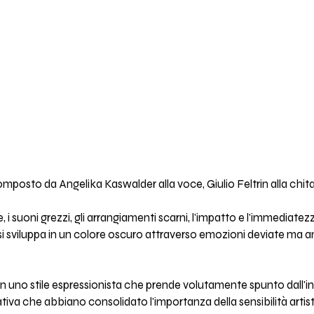
composto da Angelika Kaswalder alla voce, Giulio Feltrin alla chita
, i suoni grezzi, gli arrangiamenti scarni, l'impatto e l'immediate
si sviluppa in un colore oscuro attraverso emozioni deviate ma an
 con uno stile espressionista che prende volutamente spunto dall'
iva che abbiano consolidato l'importanza della sensibilità artis