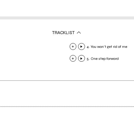
TRACKLIST
4. You won't get rid of me
5. One step forward