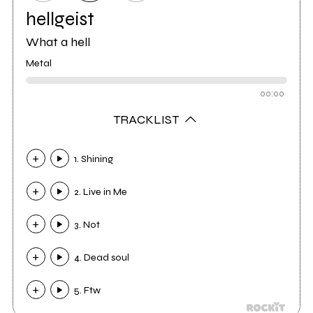
hellgeist
What a hell
Metal
00:00
TRACKLIST
1. Shining
2. Live in Me
3. Not
4. Dead soul
5. Ftw