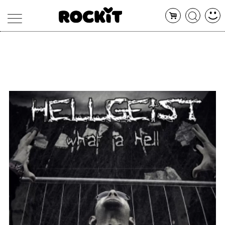
MAGAZINE
DATABASE
ARTICOLI
CONCERTI
ARTISTI
SHOP
RADIO