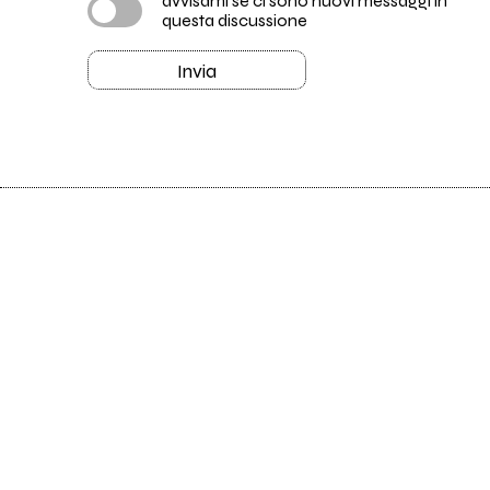
avvisami se ci sono nuovi messaggi in
questa discussione
Invia