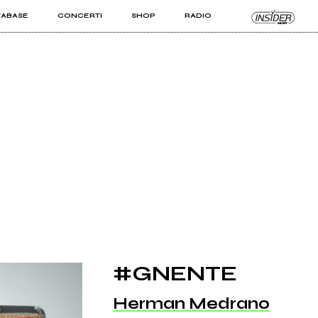
TABASE
CONCERTI
SHOP
RADIO
KIT PRO
ISTI
VIZI
#GNENTE
Herman Medrano