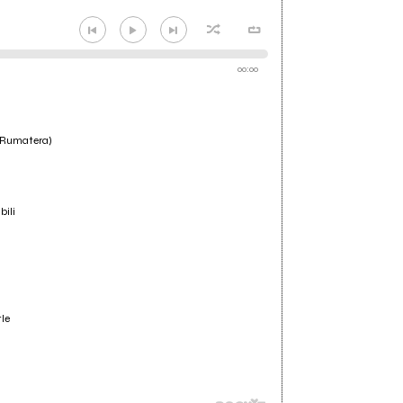
00:00
 (Rumatera)
bili
le