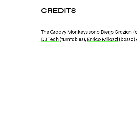
CREDITS
The Groovy Monkeys sono
Diego Graziani
(c
DJ Tech
(turntables),
Enrico Millozzi
(basso)