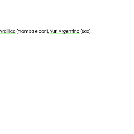
rdillica
(tromba e cori),
Yuri Argentino
(sax),