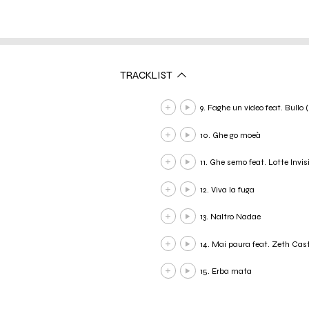
TRACKLIST
9. Faghe un video feat. Bullo
10. Ghe go moeà
11. Ghe semo feat. Lotte Invisi
12. Viva la fuga
13. Naltro Nadae
14. Mai paura feat. Zeth Cast
15. Erba mata