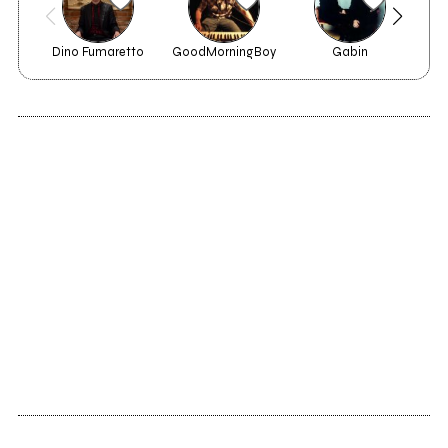
Dino Fumaretto
GoodMorningBoy
Gabin
2011
Magnificent
Desolation