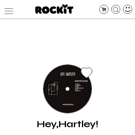
MAGAZINE
DATABASE
ARTICOLI
CONCERTI
ARTISTI
SHOP
RADIO
Hey,Hartley!