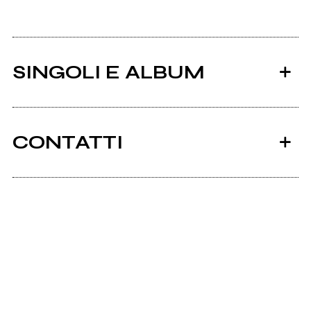
SINGOLI E ALBUM
CONTATTI
Facebook
Soundcloud.com
2011
Magnificent Desolation
Jamendo.com
Bandcamp