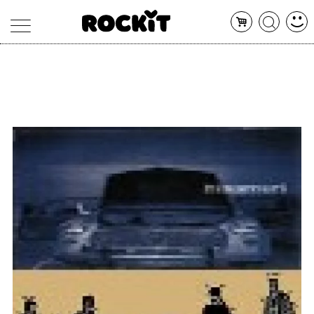
MAGAZINE
DATABASE
ARTICOLI
CONCERTI
ARTISTI
SHOP
RADIO