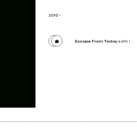
2010
-
Escape From Today
e altri 1
Etichetta
Escape From Today
Etichetta
No-Fi recordings