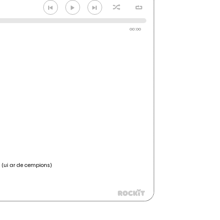
00:00
t (ui ar de cempions)