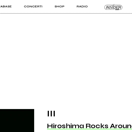
TABASE
CONCERTI
SHOP
RADIO
KIT PRO
ISTI
VIZI
III
Hiroshima Rocks Arou