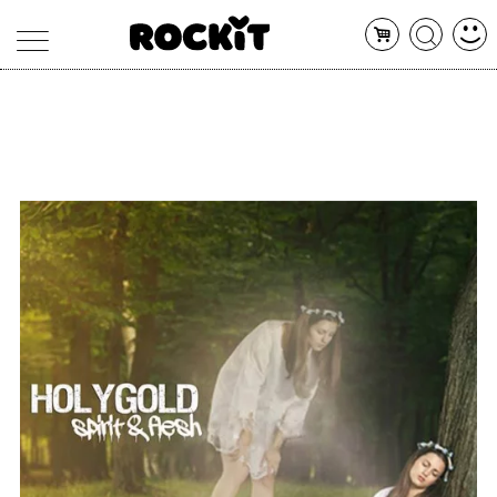
MAGAZINE
DATABASE
ARTICOLI
CONCERTI
ARTISTI
SHOP
RADIO