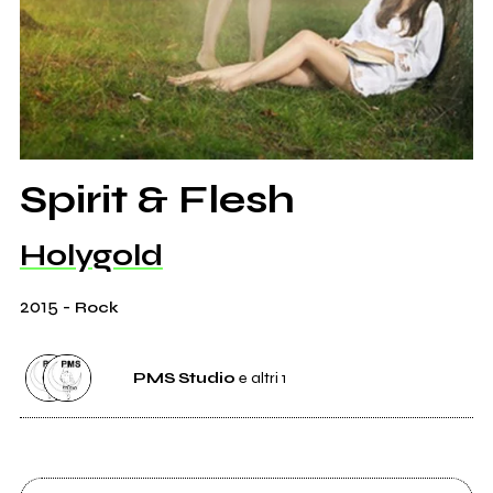
Spirit & Flesh
Holygold
2015
-
Rock
PMS Studio
e altri 1
Etichetta
PMS Studio
0