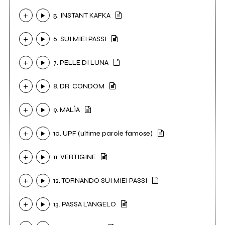
5. INSTANT KAFKA
6. SUI MIEI PASSI
7. PELLE DI LUNA
8. DR. CONDOM
9. MALÌA
10. UPF (ultime parole famose)
11. VERTIGINE
12. TORNANDO SUI MIEI PASSI
13. PASSA L'ANGELO