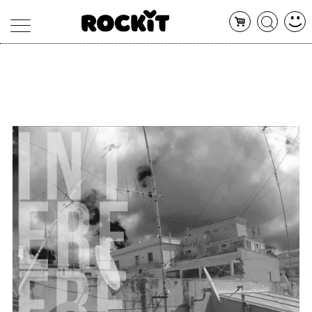
MAGAZINE
DATABASE
ARTICOLI
CONCERTI
ARTISTI
SHOP
RADIO