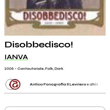
Disobbedisco!
IANVA
2006
-
Cantautoriale, Folk, Dark
Antica Fonografia Il Levriero
e altri 1
Etichetta
Antica Fonografia Il Levriero
0