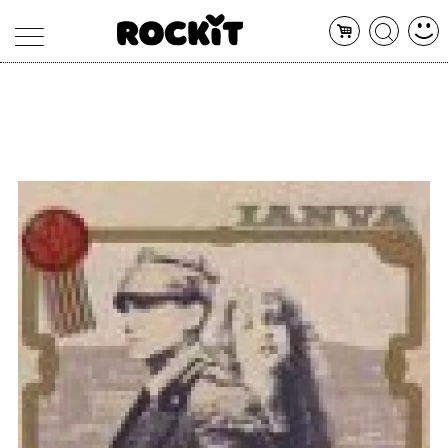
MAGAZINE
DATABASE
ARTICOLI
CONCERTI
ARTISTI
SHOP
RADIO