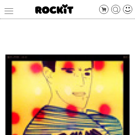
MAGAZINE
DATABASE
ARTICOLI
CONCERTI
ARTISTI
SHOP
RADIO