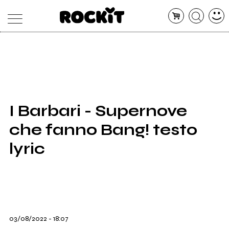
MAGAZINE
DATABASE
ARTICOLI
CONCERTI
ARTISTI
SHOP
I Barbari - Supernove
RADIO
che fanno Bang! testo
lyric
03/08/2022 - 18:07