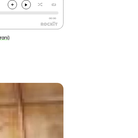
00:00
rani)