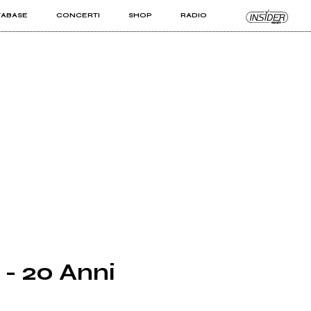
TABASE
CONCERTI
SHOP
RADIO
KIT PRO
ISTI
VIZI
- 20 Anni