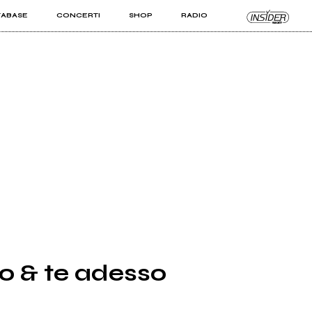
TABASE
CONCERTI
SHOP
RADIO
KIT PRO
ISTI
VIZI
Io & te adesso