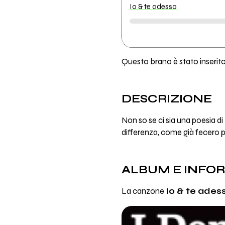
Io & te adesso
Questo brano è stato inserito 
DESCRIZIONE
Non so se ci sia una poesia di
differenza, come già fecero p
ALBUM E INFO
La canzone
Io & te ades