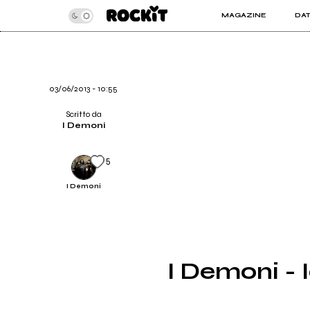
MAGAZINE
DA
INSIDER
ROC
ARTICOLI
ART
RECENSIONI
SER
VIDEO
03/06/2013 - 10:55
Scritto da
I Demoni
5
I Demoni
I Demoni - 