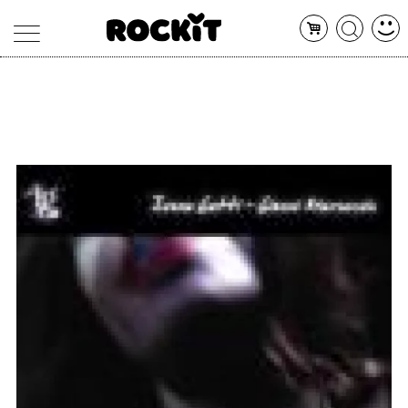
MAGAZINE
DATABASE
ARTICOLI
CONCERTI
ARTISTI
SHOP
RADIO