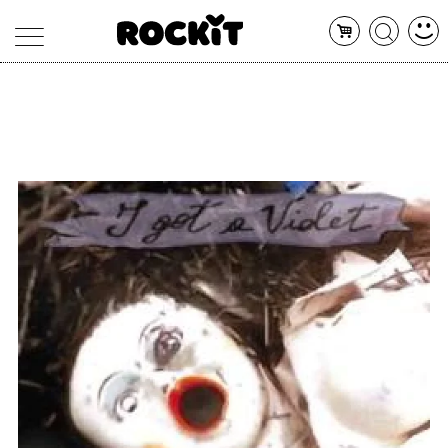
MAGAZINE
DATABASE
ARTICOLI
CONCERTI
ARTISTI
SHOP
RADIO