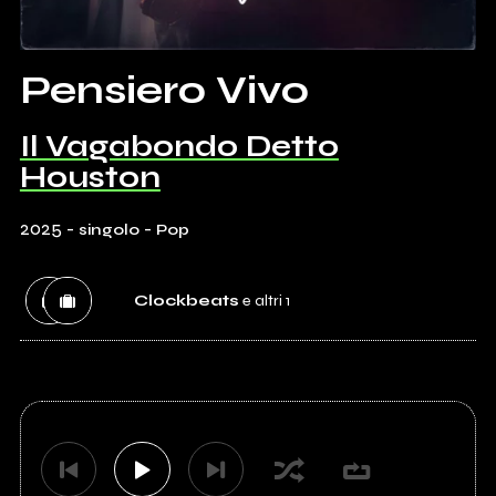
Pensiero Vivo
Il Vagabondo Detto
Houston
2025
-
-
singolo
Pop
Clockbeats
e altri 1
Etichetta
Clockbeats
Distributore
Ingrooves(Virgin Music)/Universal