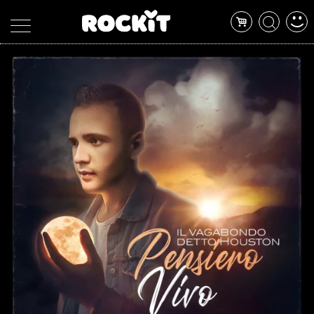
MAGAZINE
DATABASE
ARTICOLI
CONCERTI
ARTISTI
SHOP
RADIO