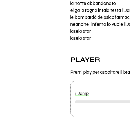
la notte abbandonato
el ga la rogna intala testa il 
le bombardà de psicofarmaci
neanche l'inferno lo vuole il
laselo star
laselo star.
PLAYER
Premi play per ascoltare il bra
il Jamp