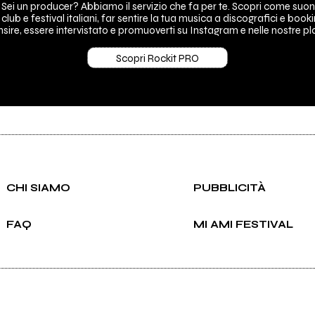
 Sei un producer? Abbiamo il servizio che fa per te. Scopri come suon
 club e festival italiani, far sentire la tua musica a discografici e booki
sire, essere intervistato e promuoverti su Instagram e nelle nostre pla
Scopri Rockit PRO
CHI SIAMO
PUBBLICITÀ
FAQ
MI AMI FESTIVAL