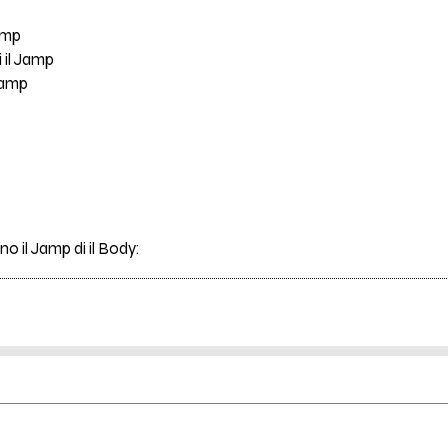
Jamp
 il Jamp
 Jamp
no il Jamp di il Body: