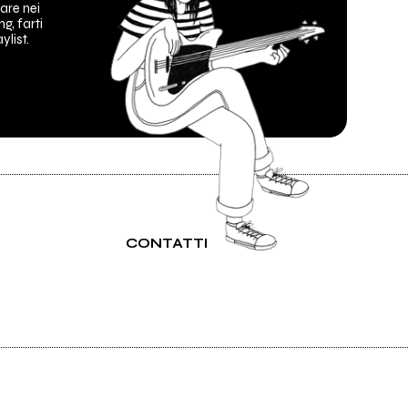
are nei
ng, farti
ylist.
CONTATTI