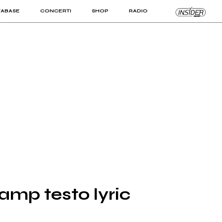
TABASE
CONCERTI
SHOP
RADIO
KIT PRO
ISTI
VIZI
 Jamp testo lyric