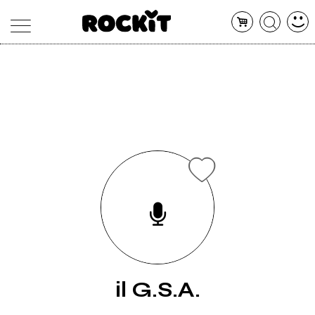
MAGAZINE
DATABASE
ARTICOLI
CONCERTI
ARTISTI
SHOP
RADIO
il G.S.A.