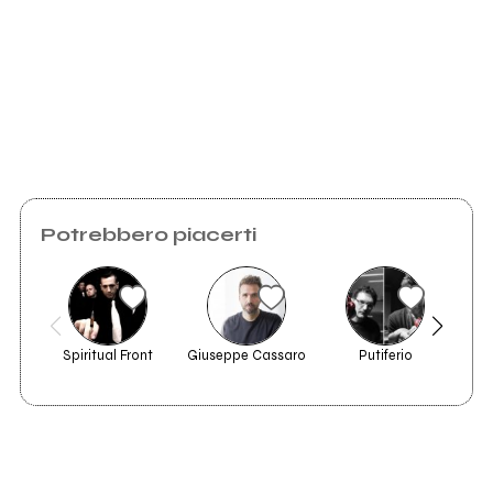
Invia messaggio
Potrebbero piacerti
Spiritual Front
Giuseppe Cassaro
Putiferio
Le