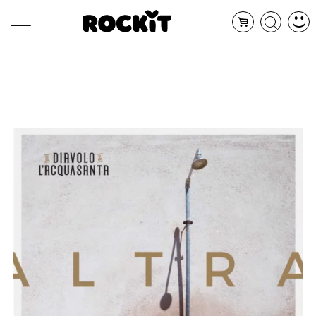
MAGAZINE
DATABASE
ARTICOLI
CONCERTI
ARTISTI
SHOP
RADIO