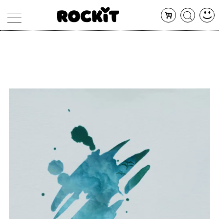
MAGAZINE
DATABASE
ARTICOLI
CONCERTI
ARTISTI
SHOP
RADIO