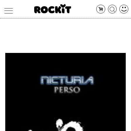
MAGAZINE
DATABASE
ARTICOLI
CONCERTI
ARTISTI
SHOP
RADIO