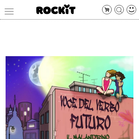
MAGAZINE
DATABASE
ARTICOLI
CONCERTI
ARTISTI
SHOP
RADIO