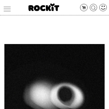
MAGAZINE
DATABASE
ARTICOLI
CONCERTI
ARTISTI
SHOP
RADIO