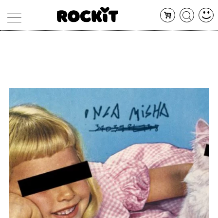
MAGAZINE
DATABASE
ARTICOLI
CONCERTI
ARTISTI
SHOP
RADIO