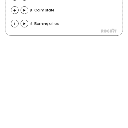
5. Calm state
6. Burning cities