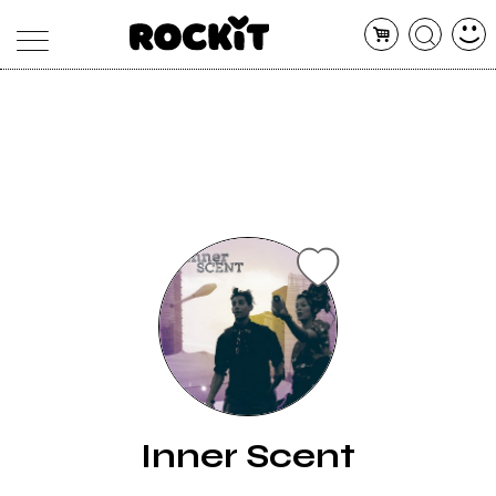
MAGAZINE
DATABASE
ARTICOLI
CONCERTI
ARTISTI
SHOP
RADIO
Inner Scent