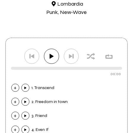
Lombardia
Punk, New-Wave
00:00
1. Transcend
2. Freedom in town
3. Friend
4. Even If