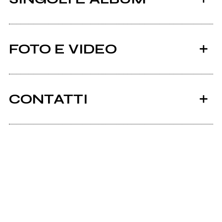
FOTO E VIDEO
CONTATTI
2015
Facebook
Even If
Soundcloud.com
Youtube
don't interrupt me unless you need a true
friend