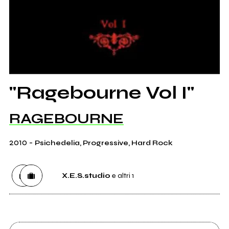
"Ragebourne Vol I"
RAGEBOURNE
2010
-
Psichedelia, Progressive, Hard Rock
X.E.S.studio
e altri 1
Etichetta
X.E.S.studio
0