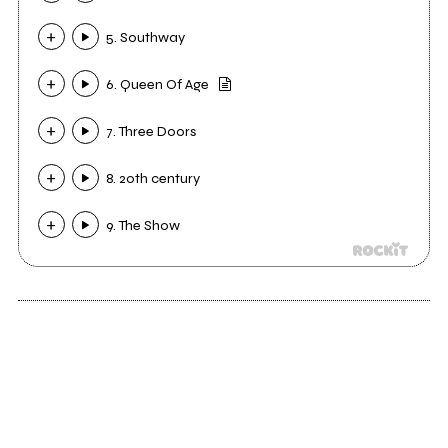
5. Southway
6. Queen Of Age
7. Three Doors
8. 2oth century
9. The Show