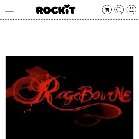
MAGAZINE
DATABASE
ARTICOLI
CONCERTI
ARTISTI
SHOP
RADIO