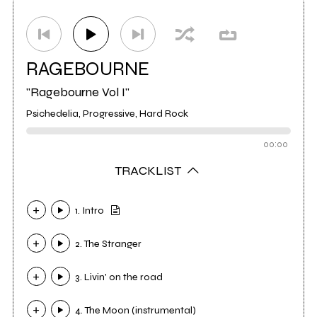
Studio di registrazione
X.E.S.studio
0
RAGEBOURNE
"Ragebourne Vol I"
Psichedelia, Progressive, Hard Rock
00:00
TRACKLIST
1. Intro
2. The Stranger
3. Livin' on the road
4. The Moon (instrumental)