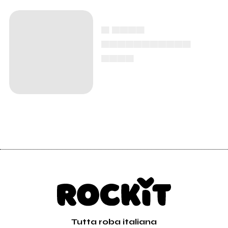
▄ ▄▄▄▄
▄▄▄▄▄▄▄▄▄▄▄
▄▄▄▄
Tutta roba italiana