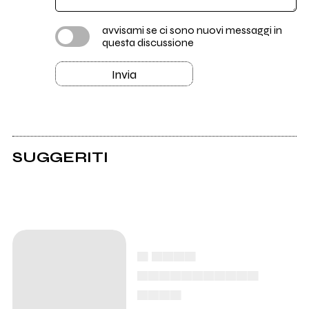
avvisami se ci sono nuovi messaggi in
questa discussione
Invia
SUGGERITI
▄ ▄▄▄▄
▄▄▄▄▄▄▄▄▄▄▄
▄▄▄▄