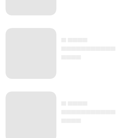
▄ ▄▄▄▄
▄▄▄▄▄▄▄▄▄▄▄
▄▄▄▄
▄ ▄▄▄▄
▄▄▄▄▄▄▄▄▄▄▄
▄▄▄▄