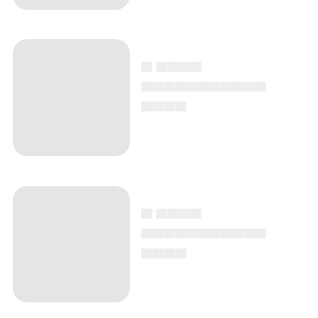
▄ ▄▄▄▄
▄▄▄▄▄▄▄▄▄▄▄
▄▄▄▄
▄ ▄▄▄▄
▄▄▄▄▄▄▄▄▄▄▄
▄▄▄▄