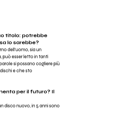
uo titolo: potrebbe
osa lo sarebbe?
rno dell’uomo, sia un
 può esser letto in tanti
parole si possano cogliere più
dischi e che sto
enta per il futuro? Il
n disco nuovo, in 5 anni sono