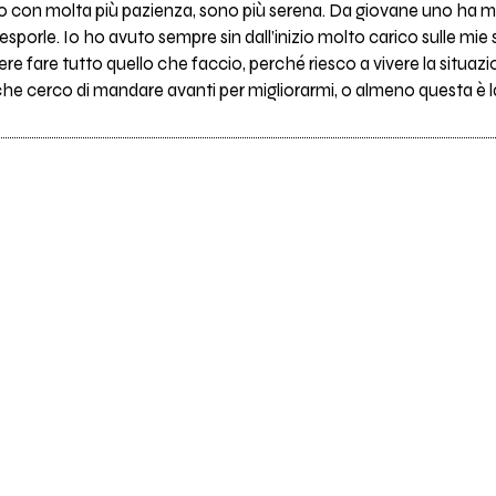
con molta più pazienza, sono più serena. Da giovane uno ha mol
esporle. Io ho avuto sempre sin dall’inizio molto carico sulle mie 
ere fare tutto quello che faccio, perché riesco a vivere la situazi
 che cerco di mandare avanti per migliorarmi, o almeno questa è 