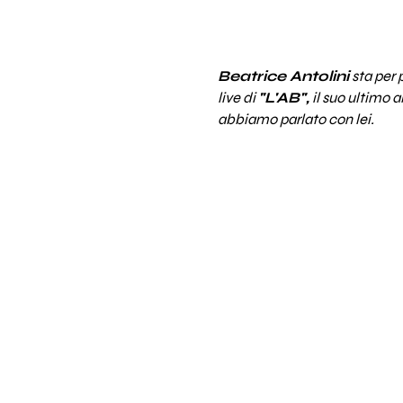
Beatrice Antolini
sta per 
live di
"L'AB",
il suo ultimo a
abbiamo parlato con lei.