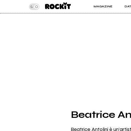
MAGAZINE
DA
INSIDER
ROC
ARTICOLI
ART
RECENSIONI
SER
VIDEO
Beatrice Ant
Beatrice Antolini è un'arti