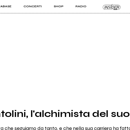
TABASE
CONCERTI
SHOP
RADIO
KIT PRO
ISTI
VIZI
olini, l'alchimista del su
sta che seguiamo da tanto, e che nella sua carriera ha fatto 