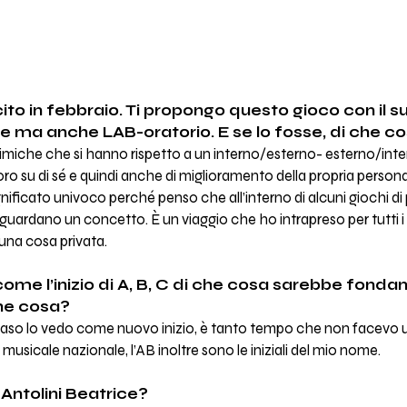
scito in febbraio. Ti propongo questo gioco con il s
ce ma anche LAB-oratorio. E se lo fosse, di che c
himiche che si hanno rispetto a un interno/esterno- esterno/inte
voro su di sé e quindi anche di miglioramento della propria persona,
ificato univoco perché penso che all’interno di alcuni giochi di 
guardano un concetto. È un viaggio che ho intrapreso per tutti i 
una cosa privata.
ome l’inizio di A, B, C di che cosa sarebbe fondam
che cosa?
 caso lo vedo come nuovo inizio, è tanto tempo che non facevo u
musicale nazionale, l’AB inoltre sono le iniziali del mio nome.
Antolini Beatrice?