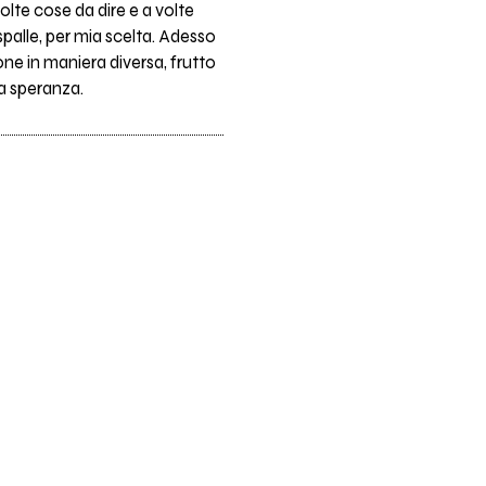
te cose da dire e a volte
spalle, per mia scelta. Adesso
one in maniera diversa, frutto
la speranza.