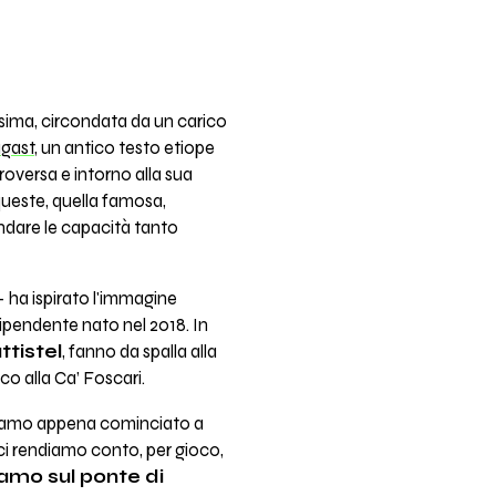
ssima, circondata da un carico
gast
, un antico testo etiope
roversa e intorno alla sua
 queste, quella famosa,
ondare le capacità tanto
– ha ispirato l'immagine
dipendente nato nel 2018. In
ttistel
, fanno da spalla alla
co alla Ca’ Foscari.
avevamo appena cominciato a
 ci rendiamo conto, per gioco,
amo sul ponte di