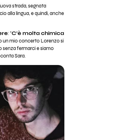
uova strada, segnata
ccio alla lingua, e quindi, anche
ere
: "
C’è molta chimica
po un mio concerto Lorenzo si
to senza fermarci e siamo
cconta Sara.