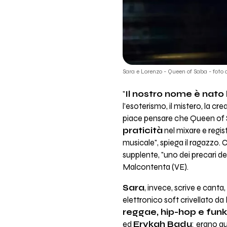
Sara e Lorenzo - Queen of Saba - foto 
"
Il nostro nome è nato l
l’esoterismo, il mistero, la cr
piace pensare che Queen of 
praticità
nel mixare e regist
musicale", spiega il ragazzo.
supplente, "uno dei precari de
Malcontenta (VE).
Sara
, invece, scrive e canta
elettronico soft crivellato da
reggae, hip-hop e fun
ed
Erykah Badu
:
erano qu