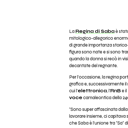
La
Regina di Saba
è stat
mitologico-allegorico enorme 
di grande importanza storica-r
figura sono nate e si sono tr
quando la donna si recò in vis
decantate del regnante.
Per l’occasione, la regina port
grafica e, successivamente i
cui l’
elettronica
, l’
RnB
e il
voce
camaleontica della 24
"Sono super affascinata dalla
lavorare insieme, ci capitava 
che Saba è l’unione tra "Sa" di