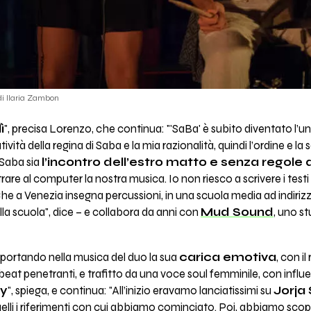
di Ilaria Zambon
ì
", precisa Lorenzo, che continua: "'SaBa' è subito diventato l’un
eatività della regina di Saba e la mia razionalità, quindi l’ordine e
Saba sia
l’incontro dell’estro matto e senza regole d
rare al computer la nostra musica. Io non riesco a scrivere i testi
 Che a Venezia insegna percussioni, in una scuola media ad indiri
lla scuola", dice ­– e collabora da anni con
Mud Sound
, uno st
, portando nella musica del duo la sua
carica emotiva
, con il
 beat penetranti, e trafitto da una voce soul femminile, con influ
ky
", spiega, e continua: "All’inizio eravamo lanciatissimi su
Jorja
elli i riferimenti con cui abbiamo cominciato. Poi, abbiamo scope