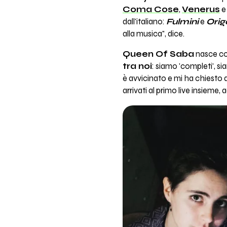
Coma Cose
,
Venerus
dall'italiano:
Fulmini
e
Ori
alla musica", dice.
Queen Of Saba
nasce c
tra noi
: siamo 'completi', 
è avvicinato e mi ha chiesto 
arrivati al primo live insieme, 