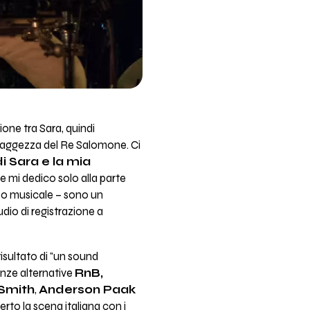
ione tra Sara, quindi
 la saggezza del Re Salomone. Ci
i Sara e la mia
 e mi dedico solo alla parte
zzo musicale – sono un
udio di registrazione a
 risultato di "un sound
enze alternative
RnB,
 Smith
,
Anderson Paak
rto la scena italiana con i