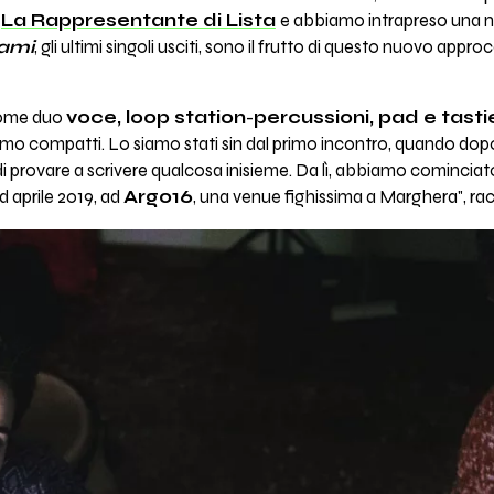
e
La Rappresentante di Lista
e abbiamo intrapreso una n
gami
, gli ultimi singoli usciti, sono il frutto di questo nuovo appro
ome duo
voce, loop station
-
percussioni, pad e tasti
siamo compatti. Lo siamo stati sin dal primo incontro, quando do
di provare a scrivere qualcosa inisieme. Da lì, abbiamo comincia
ad aprile 2019, ad
Argo16
, una venue fighissima a Marghera", ra