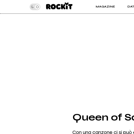
MAGAZINE
DA
INSIDER
ROC
ARTICOLI
ART
RECENSIONI
SER
VIDEO
Queen of Sa
Con una canzone ci si può e