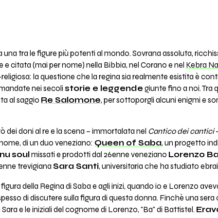
a una tra le figure più potenti al mondo. Sovrana assoluta, ricchi
e citata (mai per nome) nella Bibbia, nel Corano e nel
Kebra Na
eligiosa: la questione che la regina sia realmente esistita è cont
amandate nei secoli
storie e leggende
giunte fino a noi. Tra
ita al saggio
Re Salomone
, per sottoporgli alcuni enigmi e s
ò dei doni al re ­e la scena ­– immortalata nel
Cantico dei cantici
­
l nome, di un duo veneziano:
Queen of Saba
, un progetto in
nu
soul
missati e prodotti dal 26enne veneziano
Lorenzo Ba
enne trevigiana
Sara Santi
, universitaria che ha studiato ebrai
 figura della Regina di Saba e agli inizi, quando io e Lorenzo 
spesso di discutere sulla figura di questa donna. Finchè una sera
 Sara e le iniziali del cognome di Lorenzo, "Ba" di Battistel.
Erav