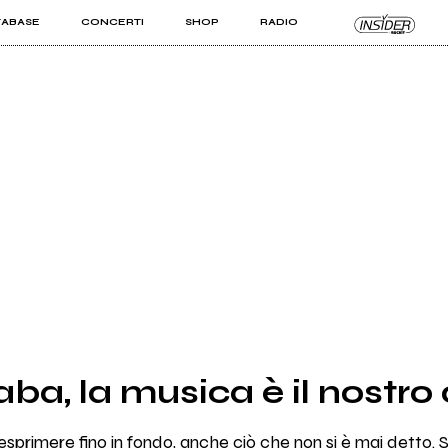
TABASE
CONCERTI
SHOP
RADIO
KIT PRO
ISTI
VIZI
ba, la musica è il nostro
sprimere fino in fondo, anche ciò che non si è mai detto. Sar