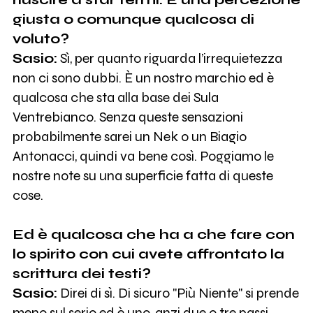
giusta o comunque qualcosa di
voluto?
Sasio:
Sì, per quanto riguarda l’irrequietezza
non ci sono dubbi. È un nostro marchio ed è
qualcosa che sta alla base dei Sula
Ventrebianco. Senza queste sensazioni
probabilmente sarei un Nek o un Biagio
Antonacci, quindi va bene così. Poggiamo le
nostre note su una superficie fatta di queste
cose.
Ed è qualcosa che ha a che fare con
lo spirito con cui avete affrontato la
scrittura dei testi?
Sasio:
Direi di sì. Di sicuro "Più Niente" si prende
meno sul serio ed è uno, anzi due o tre passi