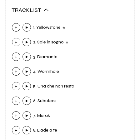
TRACKLIST
1. Yellowstone
2. Sale in sogno
3. Diamante
4. Wormhole
5. Una che non resta
6. Subutecs
7. Merak
8. L'ade a te