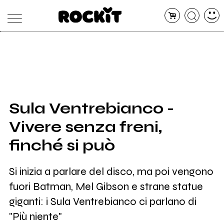
MAGAZINE
DATABASE
ARTICOLI
CONCERTI
ARTISTI
SHOP
Sula Ventrebianco -
RADIO
Vivere senza freni,
finché si può
Si inizia a parlare del disco, ma poi vengono
fuori Batman, Mel Gibson e strane statue
giganti: i Sula Ventrebianco ci parlano di
"Più niente"