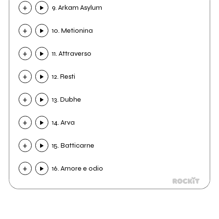
9. Arkam Asylum
10. Metionina
11. Attraverso
12. Resti
13. Dubhe
14. Arva
15. Batticarne
16. Amore e odio