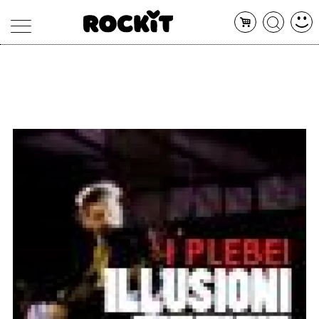
MAGAZINE
DATABASE
ARTICOLI
CONCERTI
ARTISTI
SHOP
RADIO