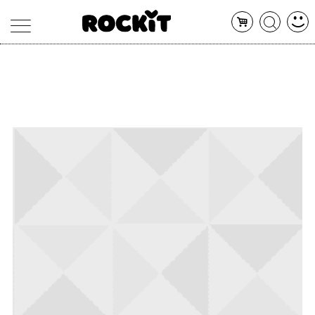
MAGAZINE
DATABASE
ARTICOLI
CONCERTI
ARTISTI
SHOP
RADIO