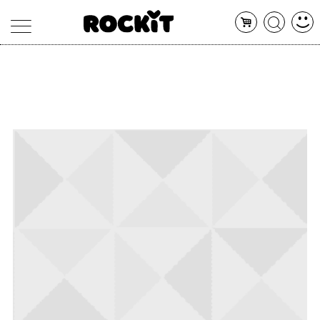
MAGAZINE
DATABASE
ARTICOLI
CONCERTI
ARTISTI
SHOP
RADIO