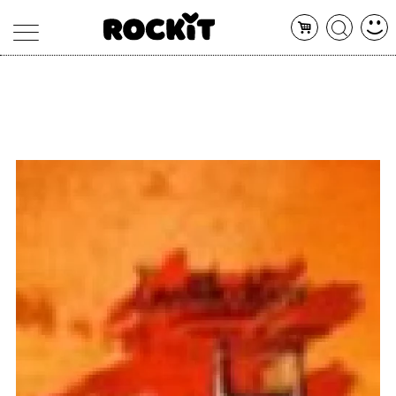
MAGAZINE
DATABASE
ARTICOLI
CONCERTI
ARTISTI
SHOP
RADIO