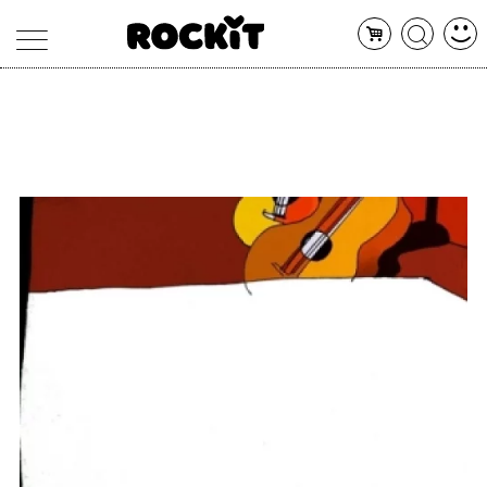
MAGAZINE
DATABASE
ARTICOLI
CONCERTI
ARTISTI
SHOP
RADIO