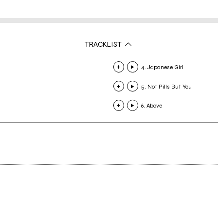
TRACKLIST
4. Japanese Girl
5. Not Pills But You
6. Above