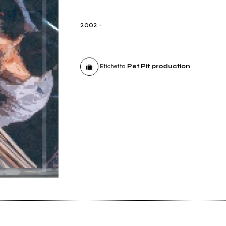
2002
-
Etichetta
Pet Pit production