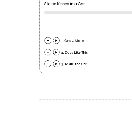
Stolen Kisses in a Car
1. One 4 Me
2. Days Like This
3. Takin' the Car