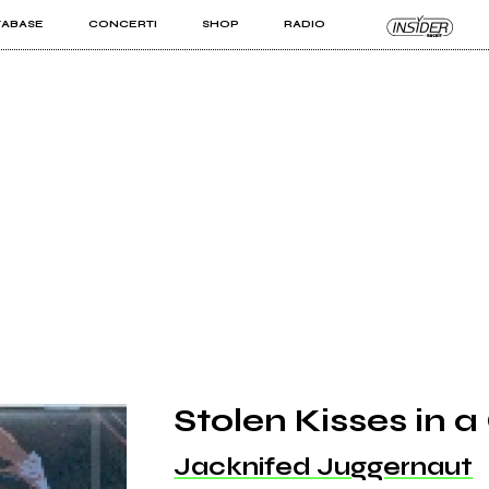
TABASE
CONCERTI
SHOP
RADIO
KIT PRO
ISTI
VIZI
Stolen Kisses in a
Jacknifed Juggernaut