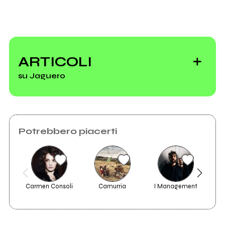
ARTICOLI
su Jaguero
Potrebbero piacerti
L’anti classifica dei
migliori dischi del
2023
Carmen Consoli
Camurria
I Management
Atle