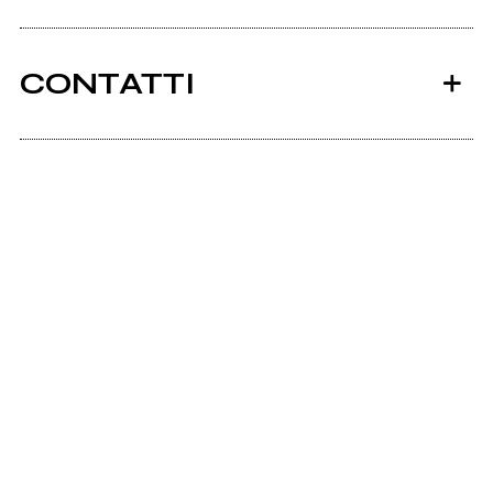
CONTATTI
Ancora nessun utente amministra questa pagina,
puoi farlo tu.
Richiedi la gestione