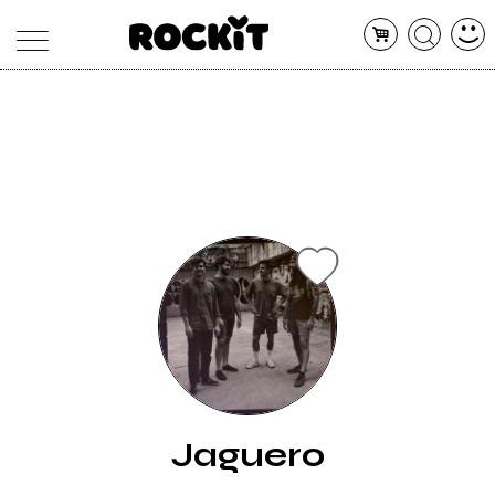
MAGAZINE
DATABASE
ARTICOLI
CONCERTI
ARTISTI
SHOP
RADIO
Jaguero