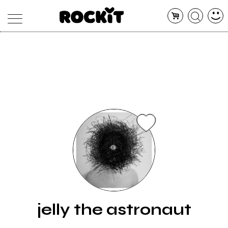
MAGAZINE
DATABASE
ARTICOLI
CONCERTI
ARTISTI
SHOP
RADIO
jelly the astronaut