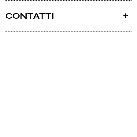
CONTATTI
2021
2020
Bit.ly
Home
Halfway Happy
Instagram
Youtube
Home
Scrivi all'utente che amministra la pagina.
Invia messaggio