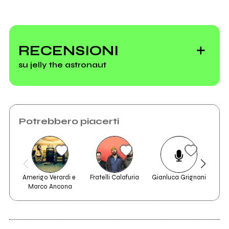
RECENSIONI
su jelly the astronaut
Papers
Potrebbero piacerti
Amerigo Verardi e 
Fratelli Calafuria
Gianluca Grignani
Le 
Marco Ancona
2021
Home