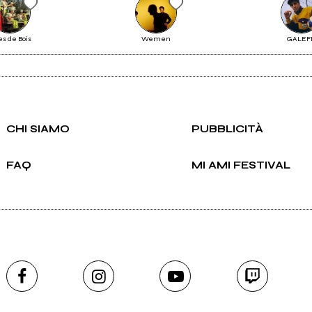
es de Bois
Wemen
GALEF
Invia messaggio
CHI SIAMO
PUBBLICITÀ
FAQ
MI AMI FESTIVAL