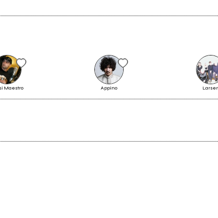
Salmo: come passare dai "film"
si Maestro
Appino
Larse
con Dario Argento all'Intelligenza
Artificiale
2014
2012
alz Only (Noyz Narcos & Fritz
Monster
Da Cat)
Vedi tutti