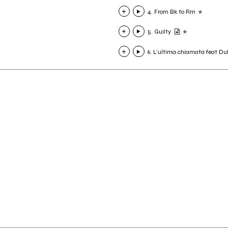
4. From Bk to Rm
5. Guilty
6. L'ultima chiamata feat D