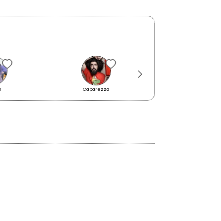
"Ho pensato che poteva bastare
n
Caparezza
Üstmamò
e avanzare Noyz"
2009
Guilty