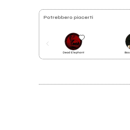
Potrebbero piacerti
"Italian Horror Story": il live di Noyz
Dead Elephant
Bas
è l'unico incubo da cui non
vorremmo svegliarci
2022
VIRUS
Loc