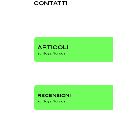
CONTATTI
2022
2016
VIRUS
Zeta 
Twitter
(com
Twitter
ARTICOLI
su Noyz Narcos
Attica (prod. Sine)
RECENSIONI
su Noyz Narcos