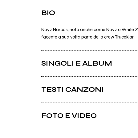
BIO
Noyz Narcos, noto anche come Noyz o White Zom
facente a sua volta parte della crew Truceklan.
SINGOLI E ALBUM
TESTI CANZONI
Ci sono 33 testi di canzoni di Noyz Narcos.
FOTO E VIDEO