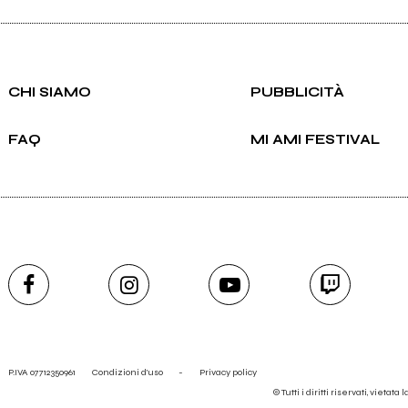
CHI SIAMO
PUBBLICITÀ
FAQ
MI AMI FESTIVAL
P.IVA 07712350961
Condizioni d'uso
-
Privacy policy
© Tutti i diritti riservati, vietata