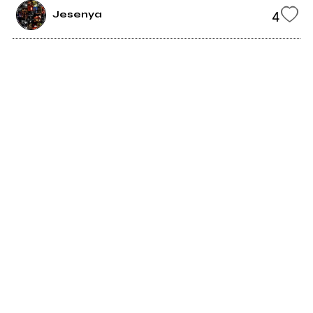
4
Jesenya