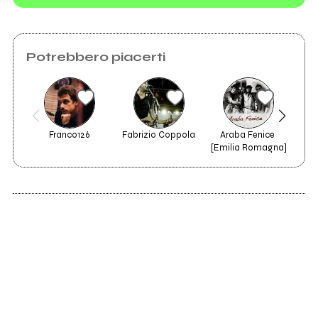
dell’edizione 2018
Potrebbero piacerti
Franco126
Fabrizio Coppola
Araba Fenice 
[Emilia Romagna]
2021
2017
A Thousand Lives
Black and gold