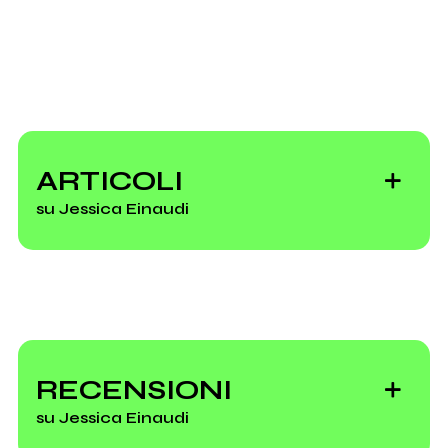
press foto
ARTICOLI
su Jessica Einaudi
Linecheck Music
Meeting and
RECENSIONI
Festival, il
su Jessica Einaudi
programma