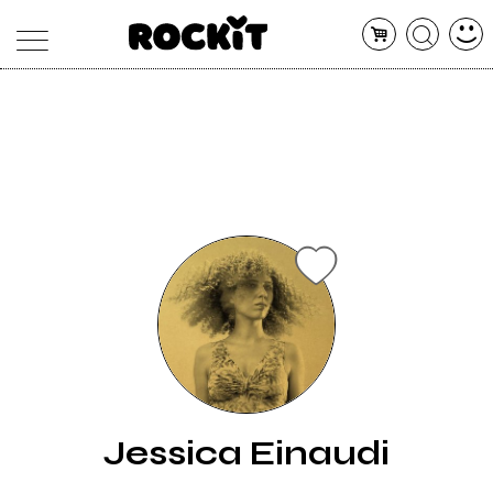
MAGAZINE
DATABASE
ARTICOLI
CONCERTI
ARTISTI
SHOP
RADIO
Jessica Einaudi