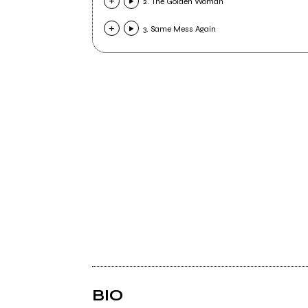
2. The Golden Woman
3. Same Mess Again
BIO