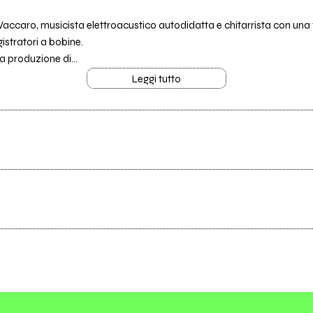
e Vaccaro, musicista elettroacustico autodidatta e chitarrista con un
gistratori a bobine.
a produzione di...
Leggi tutto