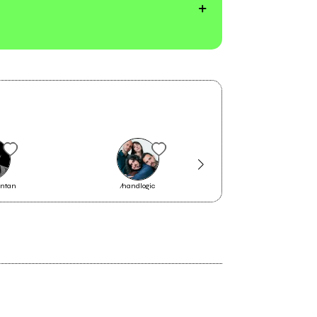
antan
⁄handlogic
L'orso