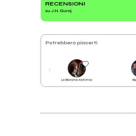
RECENSIONI
su J.H. Guraj
2016
Underrated Glances At The Edge
Of Town
Potrebbero piacerti
La Blanche Alchimie
Bi
2015
Underrated Glances At The
Edge Of Town