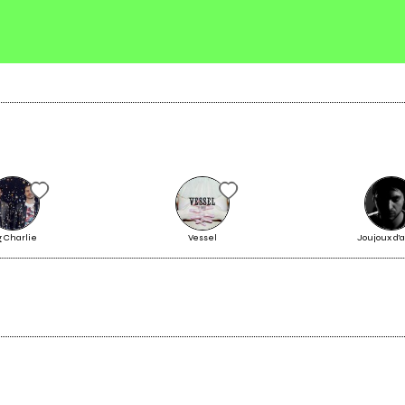
Scrivi all'utente che amministra la pagina.
Invia messaggio
g Charlie
Vessel
Joujoux d'