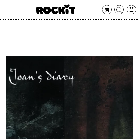
MAGAZINE
DATABASE
ARTICOLI
CONCERTI
ARTISTI
SHOP
RADIO