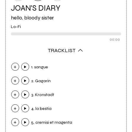
JOAN'S DIARY
hello, bloody sister
Lo-Fi
00:00
TRACKLIST
1. sangue
2. Gagarin
3. Kronstadt
4. la bestia
5. cremisi et magenta