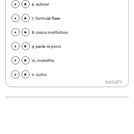
6. schiavi
7. formule fisse
8. civico mattatoio
9. perle ai porci
10. malattia
11. outro